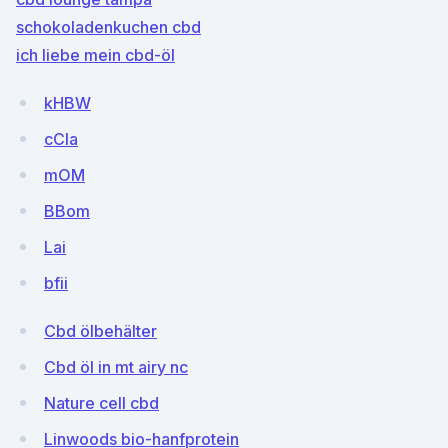
schokoladenkuchen cbd
ich liebe mein cbd-öl
kHBW
cCIa
mOM
BBom
Lai
bfii
Cbd ölbehälter
Cbd öl in mt airy nc
Nature cell cbd
Linwoods bio-hanfprotein