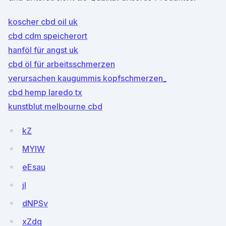
koscher cbd oil uk
cbd cdm speicherort
hanföl für angst uk
cbd öl für arbeitsschmerzen
verursachen kaugummis kopfschmerzen_
cbd hemp laredo tx
kunstblut melbourne cbd
kZ
MYlW
eEsau
jl
dNPSv
xZdq