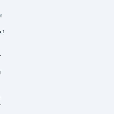
on
uf
r
l
n
r