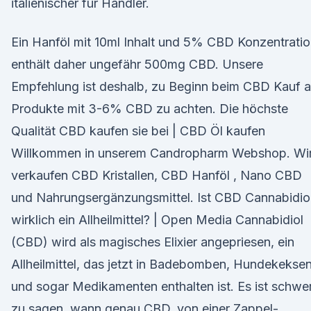
italienischer für Händler.
Ein Hanföl mit 10ml Inhalt und 5% CBD Konzentrati
enthält daher ungefähr 500mg CBD. Unsere
Empfehlung ist deshalb, zu Beginn beim CBD Kauf a
Produkte mit 3-6% CBD zu achten. Die höchste
Qualität CBD kaufen sie bei | CBD Öl kaufen
Willkommen in unserem Candropharm Webshop. Wi
verkaufen CBD Kristallen, CBD Hanföl , Nano CBD
und Nahrungsergänzungsmittel. Ist CBD Cannabidio
wirklich ein Allheilmittel? | Open Media Cannabidiol
(CBD) wird als magisches Elixier angepriesen, ein
Allheilmittel, das jetzt in Badebomben, Hundekekse
und sogar Medikamenten enthalten ist. Es ist schwe
zu sagen, wann genau CBD, von einer Zappel-