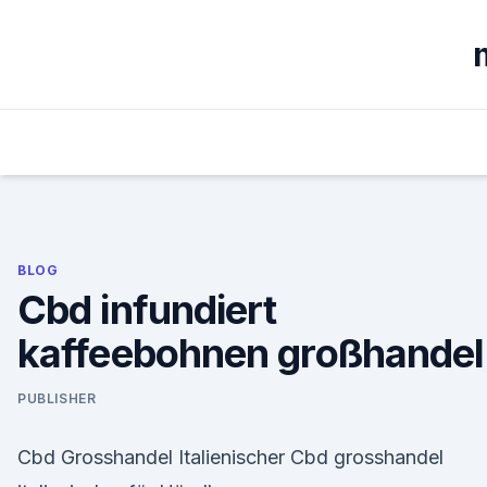
Skip
to
content
BLOG
Cbd infundiert
kaffeebohnen großhandel
PUBLISHER
Cbd Grosshandel Italienischer Cbd grosshandel